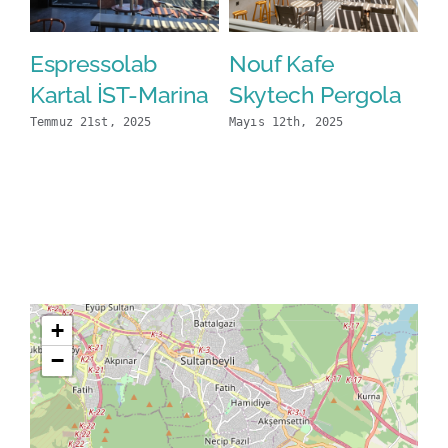
Espressolab
Nouf Kafe
C
Kartal İST-Marina
Skytech Pergola
S
Temmuz 21st, 2025
Mayıs 12th, 2025
Şu
Co
+
−