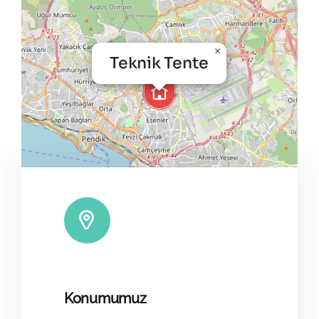
×
Teknik Tente
Leaflet
|
©
OpenStreetMap
Konumumuz