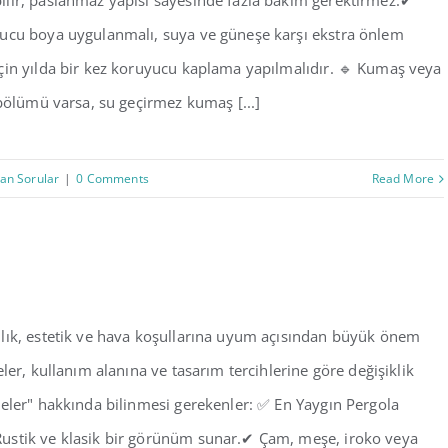
ilir, paslanmaz yapısı sayesinde fazla bakım gerektirmez.✔
yucu boya uygulanmalı, suya ve güneşe karşı ekstra önlem
çin yılda bir kez koruyucu kaplama yapılmalıdır. 🔹 Kumaş veya
 bölümü varsa, su geçirmez kumaş [...]
lan Sorular
|
0 Comments
Read More
ılık, estetik ve hava koşullarına uyum açısından büyük önem
ler, kullanım alanına ve tasarım tercihlerine göre değişiklik
meler" hakkında bilinmesi gerekenler: ✅ En Yaygın Pergola
Rustik ve klasik bir görünüm sunar.✔ Çam, meşe, iroko veya