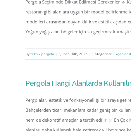
Pergola Seçiminde Dikkat Edilmesi Gerekenler 🔹 K
restoran gibi alanlara uygun bir model belirlenmeli
modelleri arasından dayanıklılık ve estetik açıdan 
Yoğun yağış alan bölgeler için su geçirmez kumaşlı v
By
teknik pergola
|
Şubat 16th, 2025
|
Categories:
Sıkça Soru
Pergola Hangi Alanlarda Kullanılı
Pergolalar, estetik ve fonksiyonelliği bir araya geti
Bahçelerden ticari mekanlara kadar geniş bir kulla
hem de dekoratif amaçlarla tercih edilir. ✅ En Çok K
alanları daha kullanışlı hale getirerek yıl boyunca k