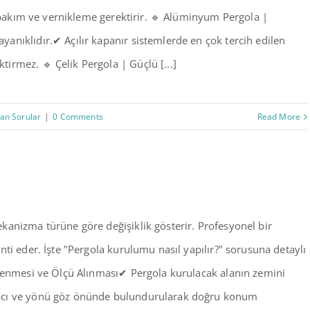
i bakım ve vernikleme gerektirir. 🔹 Alüminyum Pergola |
anıklıdır.✔ Açılır kapanır sistemlerde en çok tercih edilen
irmez. 🔹 Çelik Pergola | Güçlü [...]
lan Sorular
|
0 Comments
Read More
kanizma türüne göre değişiklik gösterir. Profesyonel bir
ti eder. İşte "Pergola kurulumu nasıl yapılır?" sorusuna detaylı
irlenmesi ve Ölçü Alınması✔ Pergola kurulacak alanın zemini
yacı ve yönü göz önünde bulundurularak doğru konum