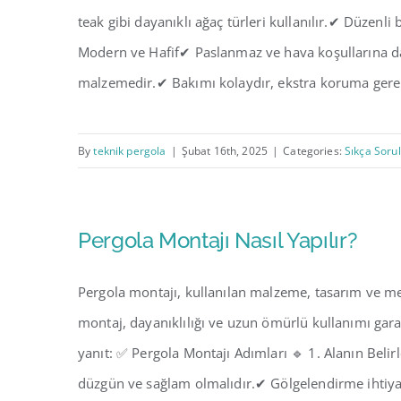
teak gibi dayanıklı ağaç türleri kullanılır.✔ Düzenl
Modern ve Hafif✔ Paslanmaz ve hava koşullarına day
malzemedir.✔ Bakımı kolaydır, ekstra koruma gerekt
By
teknik pergola
|
Şubat 16th, 2025
|
Categories:
Sıkça Soru
Pergola Montajı Nasıl Yapılır?
Pergola montajı, kullanılan malzeme, tasarım ve me
montaj, dayanıklılığı ve uzun ömürlü kullanımı garan
yanıt: ✅ Pergola Montajı Adımları 🔹 1. Alanın Bel
düzgün ve sağlam olmalıdır.✔ Gölgelendirme ihti