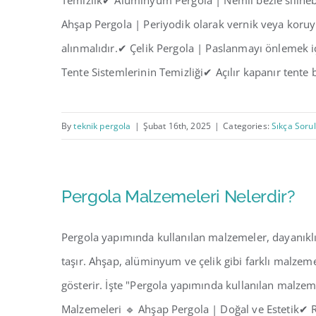
Temizlik✔ Alüminyum Pergola | Nemli bezle silineb
Ahşap Pergola | Periyodik olarak vernik veya koru
alınmalıdır.✔ Çelik Pergola | Paslanmayı önlemek i
Tente Sistemlerinin Temizliği✔ Açılır kapanır tente
By
teknik pergola
|
Şubat 16th, 2025
|
Categories:
Sıkça Soru
Pergola Malzemeleri Nelerdir?
Pergola yapımında kullanılan malzemeler, dayanıkl
taşır. Ahşap, alüminyum ve çelik gibi farklı malzeme
gösterir. İşte "Pergola yapımında kullanılan malze
Malzemeleri 🔹 Ahşap Pergola | Doğal ve Estetik✔ 