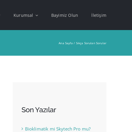
Kurumsal
Bayimiz Olun
İletişim
Ana Sayfa
Sıkça Sorulan Sorular
Son Yazılar
Bioklimatik mi Skytech Pro mu?