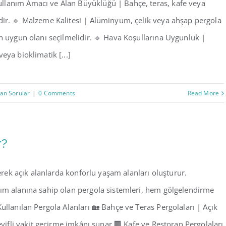
ullanım Amacı ve Alan Büyüklüğü | Bahçe, teras, kafe veya
dir. 🔹 Malzeme Kalitesi | Alüminyum, çelik veya ahşap pergola
en uygun olanı seçilmelidir. 🔹 Hava Koşullarına Uygunluk |
eya bioklimatik [...]
lan Sorular
|
0 Comments
Read More
r?
rerek açık alanlarda konforlu yaşam alanları oluşturur.
nım alanına sahip olan pergola sistemleri, hem gölgelendirme
ullanılan Pergola Alanları 🏡 Bahçe ve Teras Pergolaları | Açık
eyifli vakit geçirme imkânı sunar.🏢 Kafe ve Restoran Pergolaları