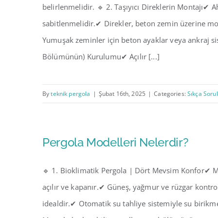
belirlenmelidir. 🔹 2. Taşıyıcı Direklerin Montajı✔
sabitlenmelidir.✔ Direkler, beton zemin üzerine mon
Yumuşak zeminler için beton ayaklar veya ankraj sis
Bölümünün) Kurulumu✔ Açılır [...]
By
teknik pergola
|
Şubat 16th, 2025
|
Categories:
Sıkça Soru
Pergola Modelleri Nelerdir?
🔹 1. Bioklimatik Pergola | Dört Mevsim Konfor✔ Mo
açılır ve kapanır.✔ Güneş, yağmur ve rüzgar kontro
idealdir.✔ Otomatik su tahliye sistemiyle su birikme