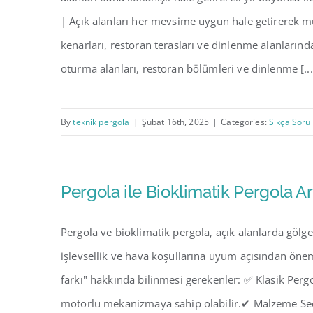
| Açık alanları her mevsime uygun hale getirerek müş
kenarları, restoran terasları ve dinlenme alanlarında
oturma alanları, restoran bölümleri ve dinlenme [...
By
teknik pergola
|
Şubat 16th, 2025
|
Categories:
Sıkça Soru
Pergola ile Bioklimatik Pergola A
Pergola ve bioklimatik pergola, açık alanlarda gölg
işlevsellik ve hava koşullarına uyum açısından önemli
farkı" hakkında bilinmesi gerekenler: ✅ Klasik Perg
motorlu mekanizmaya sahip olabilir.✔ Malzeme Seçe