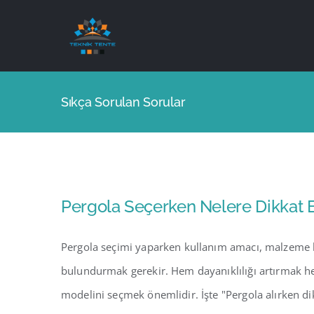
Skip
to
content
Sıkça Sorulan Sorular
Pergola Seçerken Nelere Dikkat 
Pergola seçimi yaparken kullanım amacı, malzeme ka
bulundurmak gerekir. Hem dayanıklılığı artırmak h
modelini seçmek önemlidir. İşte "Pergola alırken d